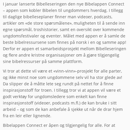
I januar lanserte Bibelleseringen den nye Bibelappen Connect
– appen som kobler Bibelen til ungdommers hverdag. I tillegg
til daglige bibelleseplaner finner man videoer, podcasts,
artikler om «de store spørsmålene», muligheten til å sende inn
egne spørsmål, troshistorier, samt en oversikt over kommende
ungdomsfestivaler og eventer. Målet med appen er å samle de
beste bibelressursene som finnes på norsk i en og samme app!
Derfor er appen et samarbeidsprosjekt mellom Bibelleseringen
og flere andre kristne organisasjoner om å gjøre tilgjengelig
sine bibelressurser på samme plattform.
Vi tror at dette vil være et «vinn-vinn»-prosjekt for alle parter,
og ikke minst noe som ungdommene selv vil ha stor glede av!
Da slipper de å måtte lete seg rundt på nettet for å finne
inspirasjonstoff for troen. I tillegg tror vi at appen vil være et
godt verktøy for ungdomsledere som enkelt kan finne
inspirasjonstoff (videoer, podcasts m.fl.) de kan bruke i sitt
arbeid – og som de kan anbefale å sjekke ut når de drar hjem
fra en leir eller lignende.
Bibelappen Connect er åpen og tilgjengelig for alle. For at