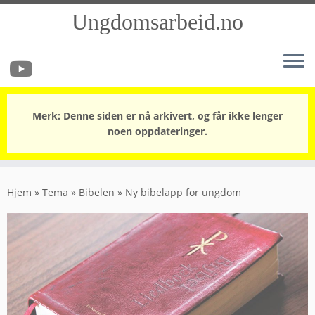
Ungdomsarbeid.no
Merk: Denne siden er nå arkivert, og får ikke lenger
noen oppdateringer.
Skip
to
Hjem
»
Tema
»
Bibelen
»
Ny bibelapp for ungdom
content