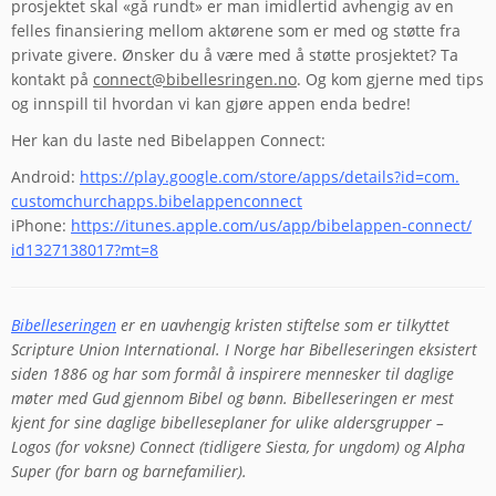
prosjektet skal «gå rundt» er man imidlertid avhengig av en
felles finansiering mellom aktørene som er med og støtte fra
private givere. Ønsker du å være med å støtte prosjektet? Ta
kontakt på
connect@bibellesringen.no
. Og kom gjerne med tips
og innspill til hvordan vi kan gjøre appen enda bedre!
Her kan du laste ned Bibelappen Connect:
Android:
https://play.google.
com/store/apps/details?id=com.
customchurchapps.
bibelappenconnect
iPhone:
https://itunes.apple.
com/us/app/bibelappen-connect/
id1327138017?mt=8
Bibelleseringen
er en uavhengig kristen stiftelse som er tilkyttet
Scripture Union International. I Norge har Bibelleseringen eksistert
siden 1886 og har som formål å inspirere mennesker til daglige
møter med Gud gjennom Bibel og bønn. Bibelleseringen er mest
kjent for sine daglige bibelleseplaner for ulike aldersgrupper –
Logos (for voksne) Connect (tidligere Siesta, for ungdom) og Alpha
Super (for barn og barnefamilier).