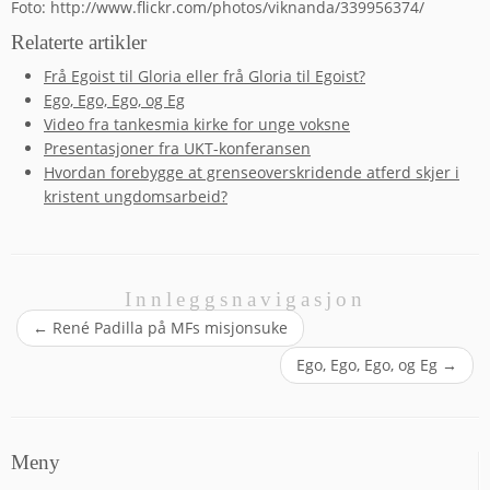
Foto: http://www.flickr.com/photos/viknanda/339956374/
Relaterte artikler
Frå Egoist til Gloria eller frå Gloria til Egoist?
Ego, Ego, Ego, og Eg
Video fra tankesmia kirke for unge voksne
Presentasjoner fra UKT-konferansen
Hvordan forebygge at grenseoverskridende atferd skjer i
kristent ungdomsarbeid?
Innleggsnavigasjon
←
René Padilla på MFs misjonsuke
Ego, Ego, Ego, og Eg
→
Meny