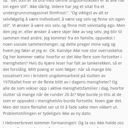
sa: ”det som er så bra med denne ungdomsskolen er at alle har
sin egen stil”. Ikke dårlig. Videre har jeg et sitat fra et
undergrunnsmagasinet Rimfrost:”. ”Og viktigst av alt er
selvfølgelig å være individuell, å være seg selv og finne sin egen
stil”. VI ønsker å være oss selv, og finne mitt selvstadig ego. Men
den jeg er, eller ønsker å være skjer ikke av seg selv. Jeg blir til
sammen med andre. Jeg kommer fra en familie, oppvokst i
noen sosiale sammenhenger, og dette preger mine valg og
hvem jeg føler at jeg er. Ok. Kanskje ikke noe stor overraskelse.
Og her kommer nøtta: hvorfor er det ikke flere som fortsetter i
menigheten? Hvis du kjære leser har falt av tankerekken, så er
det forstålig. Mitt poeng er som følger: når så mange ble
sosialisert inn i kristent ungdomsarbeid på slutten av
1970tallet hvor er de fleste blitt av i dagens menigheter? Og
alle de som vokser opp i aktive menighetsfamilier i dag, hvorfor
slutter så mange når de runder 20 år? Mye burde jo tilsi at de
som er oppvokst i menighetsliv burde fortsette. Noen gjør det.
Men det store flertallet ser ut til å fade sakte men sikkert ut.
Problemstillingen er tydeligvis ikke av ny dato.
I Hebreerbrevet kommer formaningen: Og la oss ikke holde oss