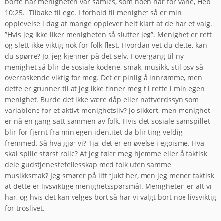
borte når menigheten vår samles, som noen har for vane, Heb
10:25. Tilbake til ego. I forhold til menighet så er min
opplevelse i dag at mange opplever helt klart at de har et valg.
”Hvis jeg ikke liker menigheten så slutter jeg”. Menighet er rett
og slett ikke viktig nok for folk flest. Hvordan vet du dette, kan
du spørre? Jo, jeg kjenner på det selv. I overgang til ny
menighet så blir de sosiale kodene, smak, musikk, stil osv så
overraskende viktig for meg. Det er pinlig å innrømme, men
dette er grunner til at jeg ikke finner meg til rette i min egen
menighet. Burde det ikke være dåp eller nattverdssyn som
variablene for et aktivt menighetsliv? Jo sikkert, men menighet
er nå en gang satt sammen av folk. Hvis det sosiale samspillet
blir for fjernt fra min egen identitet da blir ting veldig
fremmed. Så hva gjør vi? Tja, det er en øvelse i egoisme. Hva
skal spille størst rolle? At jeg føler meg hjemme eller å faktisk
dele gudstjenestefellesskap med folk uten samme
musikksmak? Jeg smører på litt tjukt her, men jeg mener faktisk
at dette er livsviktige menighetsspørsmål. Menigheten er alt vi
har, og hvis det kan velges bort så har vi valgt bort noe livsviktig
for troslivet.