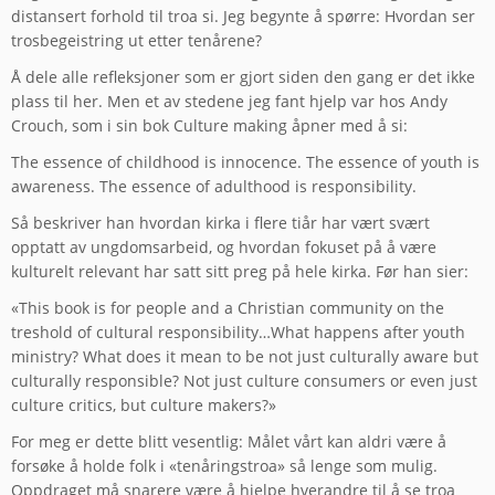
distansert forhold til troa si. Jeg begynte å spørre: Hvordan ser
trosbegeistring ut etter tenårene?
Å dele alle refleksjoner som er gjort siden den gang er det ikke
plass til her. Men et av stedene jeg fant hjelp var hos Andy
Crouch, som i sin bok Culture making åpner med å si:
The essence of childhood is innocence. The essence of youth is
awareness. The essence of adulthood is responsibility.
Så beskriver han hvordan kirka i flere tiår har vært svært
opptatt av ungdomsarbeid, og hvordan fokuset på å være
kulturelt relevant har satt sitt preg på hele kirka. Før han sier:
«This book is for people and a Christian community on the
treshold of cultural responsibility…What happens after youth
ministry? What does it mean to be not just culturally aware but
culturally responsible? Not just culture consumers or even just
culture critics, but culture makers?»
For meg er dette blitt vesentlig: Målet vårt kan aldri være å
forsøke å holde folk i «tenåringstroa» så lenge som mulig.
Oppdraget må snarere være å hjelpe hverandre til å se troa