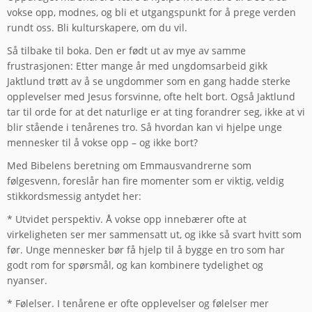
vokse opp, modnes, og bli et utgangspunkt for å prege verden
rundt oss. Bli kulturskapere, om du vil.
Så tilbake til boka. Den er født ut av mye av samme
frustrasjonen: Etter mange år med ungdomsarbeid gikk
Jaktlund trøtt av å se ungdommer som en gang hadde sterke
opplevelser med Jesus forsvinne, ofte helt bort. Også Jaktlund
tar til orde for at det naturlige er at ting forandrer seg, ikke at vi
blir stående i tenårenes tro. Så hvordan kan vi hjelpe unge
mennesker til å vokse opp – og ikke bort?
Med Bibelens beretning om Emmausvandrerne som
følgesvenn, foreslår han fire momenter som er viktig, veldig
stikkordsmessig antydet her:
* Utvidet perspektiv. Å vokse opp innebærer ofte at
virkeligheten ser mer sammensatt ut, og ikke så svart hvitt som
før. Unge mennesker bør få hjelp til å bygge en tro som har
godt rom for spørsmål, og kan kombinere tydelighet og
nyanser.
* Følelser. I tenårene er ofte opplevelser og følelser mer