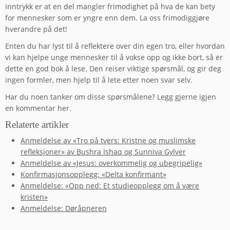
inntrykk er at en del mangler frimodighet på hva de kan bety
for mennesker som er yngre enn dem. La oss frimodiggjøre
hverandre på det!
Enten du har lyst til å reflektere over din egen tro, eller hvordan
vi kan hjelpe unge mennesker til å vokse opp og ikke bort, så er
dette en god bok å lese. Den reiser viktige spørsmål, og gir deg
ingen formler, men hjelp til å lete etter noen svar selv.
Har du noen tanker om disse spørsmålene? Legg gjerne igjen
en kommentar her.
Relaterte artikler
Anmeldelse av «Tro på tvers: Kristne og muslimske
refleksjoner» av Bushra Ishaq og Sunniva Gylver
Anmeldelse av «Jesus: overkommelig og ubegripelig»
Konfirmasjonsopplegg: «Delta konfirmant»
Anmeldelse: «Opp ned: Et studieopplegg om å være
kristen»
Anmeldelse: Døråpneren