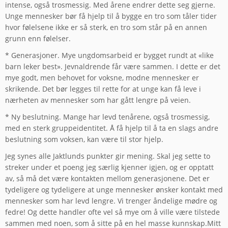
intense, også trosmessig. Med årene endrer dette seg gjerne.
Unge mennesker bør få hjelp til å bygge en tro som tåler tider
hvor følelsene ikke er så sterk, en tro som står på en annen
grunn enn følelser.
* Generasjoner. Mye ungdomsarbeid er bygget rundt at «like
barn leker best». Jevnaldrende får være sammen. I dette er det
mye godt, men behovet for voksne, modne mennesker er
skrikende. Det bør legges til rette for at unge kan få leve i
nærheten av mennesker som har gått lengre på veien.
* Ny beslutning. Mange har levd tenårene, også trosmessig,
med en sterk gruppeidentitet. Å få hjelp til å ta en slags andre
beslutning som voksen, kan være til stor hjelp.
Jeg synes alle Jaktlunds punkter gir mening. Skal jeg sette to
streker under et poeng jeg særlig kjenner igjen, og er opptatt
av, så må det være kontakten mellom generasjonene. Det er
tydeligere og tydeligere at unge mennesker ønsker kontakt med
mennesker som har levd lengre. Vi trenger åndelige mødre og
fedre! Og dette handler ofte vel så mye om å ville være tilstede
sammen med noen, som å sitte på en hel masse kunnskap.Mitt