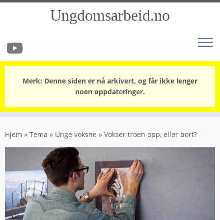
Ungdomsarbeid.no
Merk: Denne siden er nå arkivert, og får ikke lenger
noen oppdateringer.
Skip
to
Hjem
»
Tema
»
Unge voksne
»
Vokser troen opp, eller bort?
content