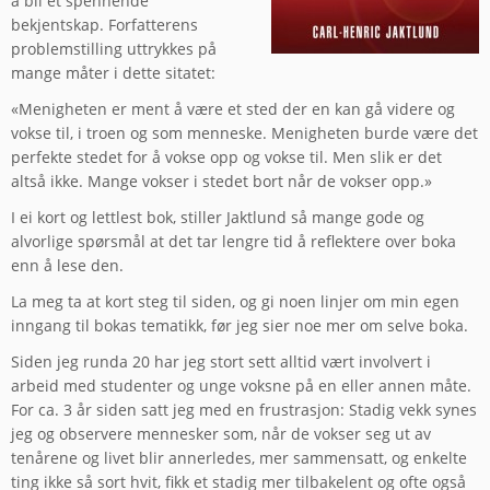
å bli et spennende
bekjentskap. Forfatterens
problemstilling uttrykkes på
mange måter i dette sitatet:
«Menigheten er ment å være et sted der en kan gå videre og
vokse til, i troen og som menneske. Menigheten burde være det
perfekte stedet for å vokse opp og vokse til. Men slik er det
altså ikke. Mange vokser i stedet bort når de vokser opp.»
I ei kort og lettlest bok, stiller Jaktlund så mange gode og
alvorlige spørsmål at det tar lengre tid å reflektere over boka
enn å lese den.
La meg ta at kort steg til siden, og gi noen linjer om min egen
inngang til bokas tematikk, før jeg sier noe mer om selve boka.
Siden jeg runda 20 har jeg stort sett alltid vært involvert i
arbeid med studenter og unge voksne på en eller annen måte.
For ca. 3 år siden satt jeg med en frustrasjon: Stadig vekk synes
jeg og observere mennesker som, når de vokser seg ut av
tenårene og livet blir annerledes, mer sammensatt, og enkelte
ting ikke så sort hvit, fikk et stadig mer tilbakelent og ofte også