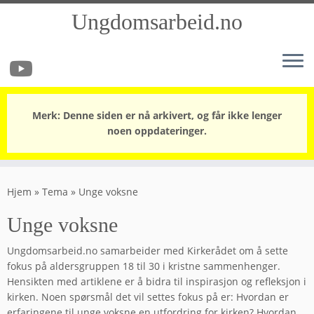
Ungdomsarbeid.no
Merk: Denne siden er nå arkivert, og får ikke lenger
noen oppdateringer.
Skip
to
Hjem
»
Tema
»
Unge voksne
content
Unge voksne
Ungdomsarbeid.no samarbeider med Kirkerådet om å sette
fokus på aldersgruppen 18 til 30 i kristne sammenhenger.
Hensikten med artiklene er å bidra til inspirasjon og refleksjon i
kirken. Noen spørsmål det vil settes fokus på er: Hvordan er
erfaringene til unge voksne en utfordring for kirken? Hvordan