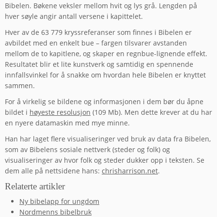
Bibelen. Bøkene veksler mellom hvit og lys grå. Lengden på
hver søyle angir antall versene i kapittelet.
Hver av de 63 779 kryssreferanser som finnes i Bibelen er
avbildet med en enkelt bue – fargen tilsvarer avstanden
mellom de to kapitlene, og skaper en regnbue-lignende effekt.
Resultatet blir et lite kunstverk og samtidig en spennende
innfallsvinkel for å snakke om hvordan hele Bibelen er knyttet
sammen.
For å virkelig se bildene og informasjonen i dem bør du åpne
bildet i
høyeste resolusjon
(109 Mb). Men dette krever at du har
en nyere datamaskin med mye minne.
Han har laget flere visualiseringer ved bruk av data fra Bibelen,
som av Bibelens sosiale nettverk (steder og folk) og
visualiseringer av hvor folk og steder dukker opp i teksten. Se
dem alle på nettsidene hans:
chrisharrison.net
.
Relaterte artikler
Ny bibelapp for ungdom
Nordmenns bibelbruk