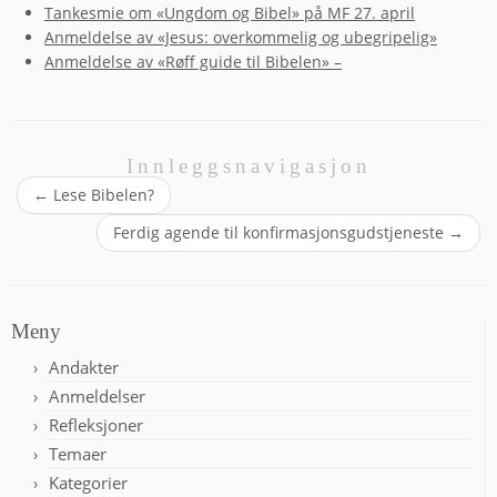
Tankesmie om «Ungdom og Bibel» på MF 27. april
Anmeldelse av «Jesus: overkommelig og ubegripelig»
Anmeldelse av «Røff guide til Bibelen» –
Innleggsnavigasjon
←
Lese Bibelen?
Ferdig agende til konfirmasjonsgudstjeneste
→
Meny
Andakter
Anmeldelser
Refleksjoner
Temaer
Kategorier