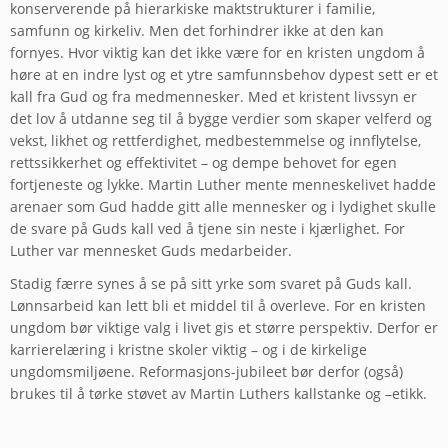
konserverende på hierarkiske maktstrukturer i familie,
samfunn og kirkeliv. Men det forhindrer ikke at den kan
fornyes. Hvor viktig kan det ikke være for en kristen ungdom å
høre at en indre lyst og et ytre samfunnsbehov dypest sett er et
kall fra Gud og fra medmennesker. Med et kristent livssyn er
det lov å utdanne seg til å bygge verdier som skaper velferd og
vekst, likhet og rettferdighet, medbestemmelse og innflytelse,
rettssikkerhet og effektivitet – og dempe behovet for egen
fortjeneste og lykke. Martin Luther mente menneskelivet hadde
arenaer som Gud hadde gitt alle mennesker og i lydighet skulle
de svare på Guds kall ved å tjene sin neste i kjærlighet. For
Luther var mennesket Guds medarbeider.
Stadig færre synes å se på sitt yrke som svaret på Guds kall.
Lønnsarbeid kan lett bli et middel til å overleve. For en kristen
ungdom bør viktige valg i livet gis et større perspektiv. Derfor er
karrierelæring i kristne skoler viktig – og i de kirkelige
ungdomsmiljøene. Reformasjons-jubileet bør derfor (også)
brukes til å tørke støvet av Martin Luthers kallstanke og –etikk.