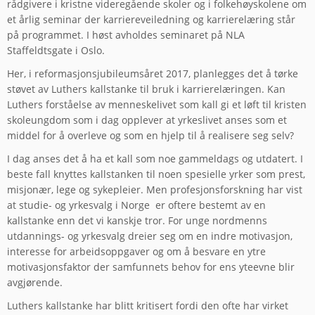
rådgivere i kristne videregående skoler og i folkehøyskolene om
et årlig seminar der karriereveiledning og karrierelæring står
på programmet. I høst avholdes seminaret på NLA
Staffeldtsgate i Oslo.
Her, i reformasjonsjubileumsåret 2017, planlegges det å tørke
støvet av Luthers kallstanke til bruk i karrierelæringen. Kan
Luthers forståelse av menneskelivet som kall gi et løft til kristen
skoleungdom som i dag opplever at yrkeslivet anses som et
middel for å overleve og som en hjelp til å realisere seg selv?
I dag anses det å ha et kall som noe gammeldags og utdatert. I
beste fall knyttes kallstanken til noen spesielle yrker som prest,
misjonær, lege og sykepleier. Men profesjonsforskning har vist
at studie- og yrkesvalg i Norge er oftere bestemt av en
kallstanke enn det vi kanskje tror. For unge nordmenns
utdannings- og yrkesvalg dreier seg om en indre motivasjon,
interesse for arbeidsoppgaver og om å besvare en ytre
motivasjonsfaktor der samfunnets behov for ens yteevne blir
avgjørende.
Luthers kallstanke har blitt kritisert fordi den ofte har virket