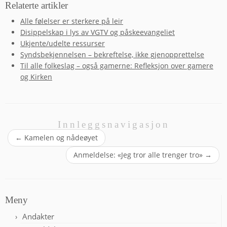
Relaterte artikler
Alle følelser er sterkere på leir
Disippelskap i lys av VGTV og påskeevangeliet
Ukjente/udelte ressurser
Syndsbekjennelsen – bekreftelse, ikke gjenopprettelse
Til alle folkeslag – også gamerne: Refleksjon over gamere
og Kirken
Innleggsnavigasjon
←
Kamelen og nådeøyet
Anmeldelse: «Jeg tror alle trenger tro»
→
Meny
Andakter