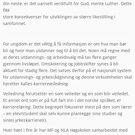
din neste, er det uansett verdifullt for Gud, mente Luther. Dette
fikk
store konsekvenser for utviklingen av større likestilling i
samfunnet.
For ungdom er det viktig å få informasjon er om hva man bør
bli og hvor man utdanner seg til å bli det. Noen må regne med
at deres utdannings- og arbeidsvalg må tas flere ganger
gjennom livsløpet. Omskolering og jobbskifter synes å bli
aktuelt for stadig flere. Det satses derfor på et nasjonalt system
for utdannings- og yrkesrådgivning og denne virksomheten skal
heretter kalles
karriereveiledning
.
Veiledning forutsetter en som veileder og en som blir veiledet.
Et annet ord som er på full fart inn i det norske språket, er
karrierelæring
. Dette begrepet fokuserer mest på den som lærer
– en elev/student skal selv kunne planlegge sine studier og
sin(e) yrkeskarriere(r).
Hver høst i fire år har MF og NLA Høgskolen samarbeidet med