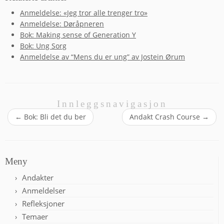
Anmeldelse: «Jeg tror alle trenger tro»
Anmeldelse: Døråpneren
Bok: Making sense of Generation Y
Bok: Ung Sorg
Anmeldelse av “Mens du er ung” av Jostein Ørum
Innleggsnavigasjon
←
Bok: Bli det du ber
Andakt Crash Course
→
Meny
Andakter
Anmeldelser
Refleksjoner
Temaer