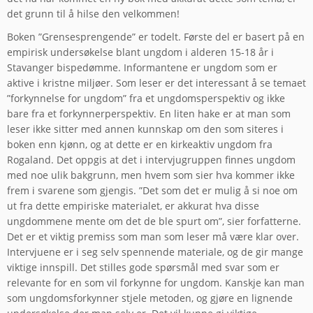
det grunn til å hilse den velkommen!
Boken ”Grensesprengende” er todelt. Første del er basert på en
empirisk undersøkelse blant ungdom i alderen 15-18 år i
Stavanger bispedømme. Informantene er ungdom som er
aktive i kristne miljøer. Som leser er det interessant å se temaet
”forkynnelse for ungdom” fra et ungdomsperspektiv og ikke
bare fra et forkynnerperspektiv. En liten hake er at man som
leser ikke sitter med annen kunnskap om den som siteres i
boken enn kjønn, og at dette er en kirkeaktiv ungdom fra
Rogaland. Det oppgis at det i intervjugruppen finnes ungdom
med noe ulik bakgrunn, men hvem som sier hva kommer ikke
frem i svarene som gjengis. ”Det som det er mulig å si noe om
ut fra dette empiriske materialet, er akkurat hva disse
ungdommene mente om det de ble spurt om”, sier forfatterne.
Det er et viktig premiss som man som leser må være klar over.
Intervjuene er i seg selv spennende materiale, og de gir mange
viktige innspill. Det stilles gode spørsmål med svar som er
relevante for en som vil forkynne for ungdom. Kanskje kan man
som ungdomsforkynner stjele metoden, og gjøre en lignende