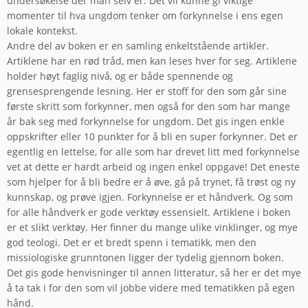
undersøkelse der man selv er. Det vil kunne gi viktige
momenter til hva ungdom tenker om forkynnelse i ens egen
lokale kontekst.
Andre del av boken er en samling enkeltstående artikler.
Artiklene har en rød tråd, men kan leses hver for seg. Artiklene
holder høyt faglig nivå, og er både spennende og
grensesprengende lesning. Her er stoff for den som går sine
første skritt som forkynner, men også for den som har mange
år bak seg med forkynnelse for ungdom. Det gis ingen enkle
oppskrifter eller 10 punkter for å bli en super forkynner. Det er
egentlig en lettelse, for alle som har drevet litt med forkynnelse
vet at dette er hardt arbeid og ingen enkel oppgave! Det eneste
som hjelper for å bli bedre er å øve, gå på trynet, få trøst og ny
kunnskap, og prøve igjen. Forkynnelse er et håndverk. Og som
for alle håndverk er gode verktøy essensielt. Artiklene i boken
er et slikt verktøy. Her finner du mange ulike vinklinger, og mye
god teologi. Det er et bredt spenn i tematikk, men den
missiologiske grunntonen ligger der tydelig gjennom boken.
Det gis gode henvisninger til annen litteratur, så her er det mye
å ta tak i for den som vil jobbe videre med tematikken på egen
hånd.