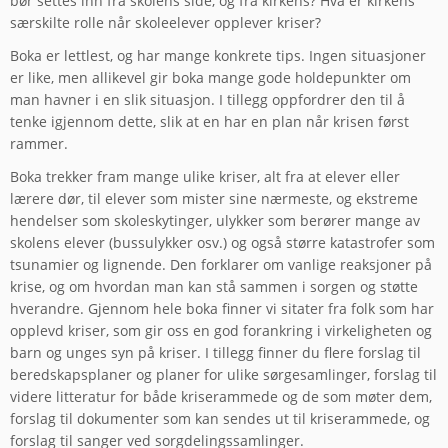
bør settes inn fra skolens side, og fra kirkens? Hva er kirkens
særskilte rolle når skoleelever opplever kriser?
Boka er lettlest, og har mange konkrete tips. Ingen situasjoner
er like, men allikevel gir boka mange gode holdepunkter om
man havner i en slik situasjon. I tillegg oppfordrer den til å
tenke igjennom dette, slik at en har en plan når krisen først
rammer.
Boka trekker fram mange ulike kriser, alt fra at elever eller
lærere dør, til elever som mister sine nærmeste, og ekstreme
hendelser som skoleskytinger, ulykker som berører mange av
skolens elever (bussulykker osv.) og også større katastrofer som
tsunamier og lignende. Den forklarer om vanlige reaksjoner på
krise, og om hvordan man kan stå sammen i sorgen og støtte
hverandre. Gjennom hele boka finner vi sitater fra folk som har
opplevd kriser, som gir oss en god forankring i virkeligheten og
barn og unges syn på kriser. I tillegg finner du flere forslag til
beredskapsplaner og planer for ulike sørgesamlinger, forslag til
videre litteratur for både kriserammede og de som møter dem,
forslag til dokumenter som kan sendes ut til kriserammede, og
forslag til sanger ved sorgdelingssamlinger.