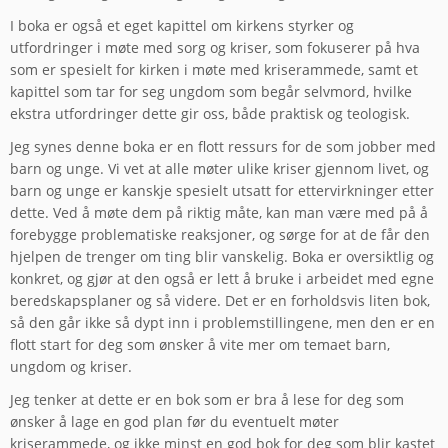
I boka er også et eget kapittel om kirkens styrker og
utfordringer i møte med sorg og kriser, som fokuserer på hva
som er spesielt for kirken i møte med kriserammede, samt et
kapittel som tar for seg ungdom som begår selvmord, hvilke
ekstra utfordringer dette gir oss, både praktisk og teologisk.
Jeg synes denne boka er en flott ressurs for de som jobber med
barn og unge. Vi vet at alle møter ulike kriser gjennom livet, og
barn og unge er kanskje spesielt utsatt for ettervirkninger etter
dette. Ved å møte dem på riktig måte, kan man være med på å
forebygge problematiske reaksjoner, og sørge for at de får den
hjelpen de trenger om ting blir vanskelig. Boka er oversiktlig og
konkret, og gjør at den også er lett å bruke i arbeidet med egne
beredskapsplaner og så videre. Det er en forholdsvis liten bok,
så den går ikke så dypt inn i problemstillingene, men den er en
flott start for deg som ønsker å vite mer om temaet barn,
ungdom og kriser.
Jeg tenker at dette er en bok som er bra å lese for deg som
ønsker å lage en god plan før du eventuelt møter
kriserammede, og ikke minst en god bok for deg som blir kastet