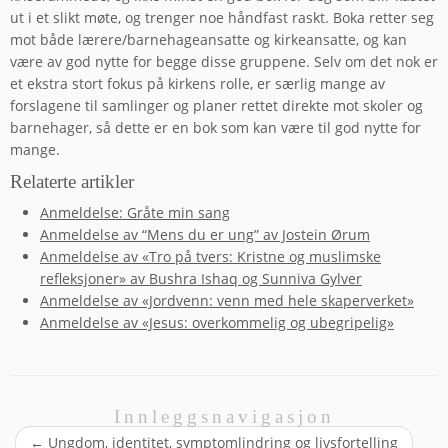
ut i et slikt møte, og trenger noe håndfast raskt. Boka retter seg
mot både lærere/barnehageansatte og kirkeansatte, og kan
være av god nytte for begge disse gruppene. Selv om det nok er
et ekstra stort fokus på kirkens rolle, er særlig mange av
forslagene til samlinger og planer rettet direkte mot skoler og
barnehager, så dette er en bok som kan være til god nytte for
mange.
Relaterte artikler
Anmeldelse: Gråte min sang
Anmeldelse av “Mens du er ung” av Jostein Ørum
Anmeldelse av «Tro på tvers: Kristne og muslimske
refleksjoner» av Bushra Ishaq og Sunniva Gylver
Anmeldelse av «Jordvenn: venn med hele skaperverket»
Anmeldelse av «Jesus: overkommelig og ubegripelig»
Innleggsnavigasjon
←
Ungdom, identitet, symptomlindring og livsfortelling