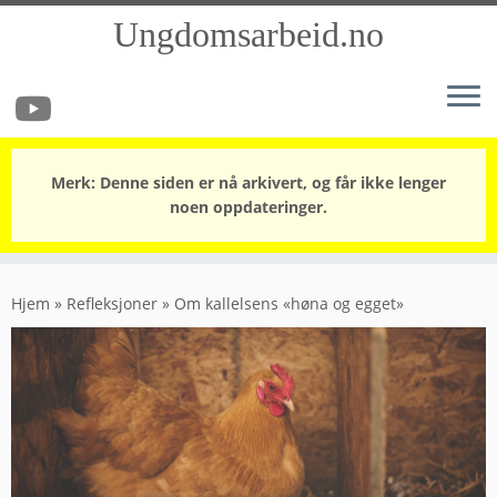
Ungdomsarbeid.no
Merk: Denne siden er nå arkivert, og får ikke lenger
noen oppdateringer.
Skip
to
Hjem
»
Refleksjoner
»
Om kallelsens «høna og egget»
content