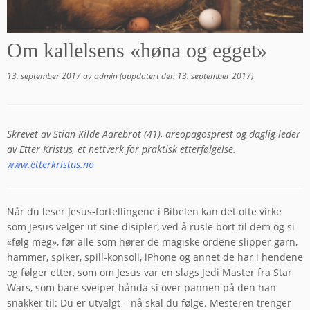
Om kallelsens «høna og egget»
13. september 2017
av
admin
(oppdatert den
13. september 2017
)
Skrevet av Stian Kilde Aarebrot (41), areopagosprest og daglig leder
av Etter Kristus, et nettverk for praktisk etterfølgelse.
www.etterkristus.no
Når du leser Jesus-fortellingene i Bibelen kan det ofte virke
som Jesus velger ut sine disipler, ved å rusle bort til dem og si
«følg meg», før alle som hører de magiske ordene slipper garn,
hammer, spiker, spill-konsoll, iPhone og annet de har i hendene
og følger etter, som om Jesus var en slags Jedi Master fra Star
Wars, som bare sveiper hånda si over pannen på den han
snakker til: Du er utvalgt – nå skal du følge. Mesteren trenger