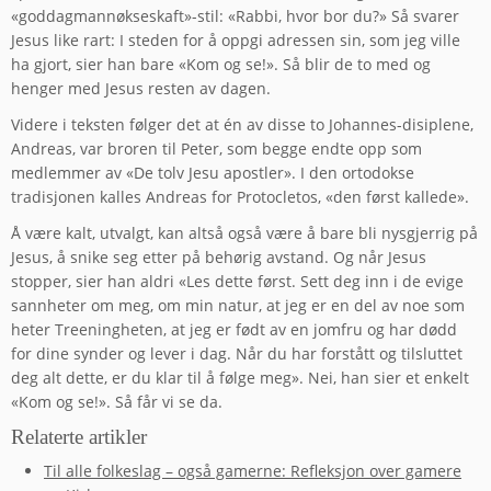
«goddagmannøkseskaft»-stil: «Rabbi, hvor bor du?» Så svarer
Jesus like rart: I steden for å oppgi adressen sin, som jeg ville
ha gjort, sier han bare «Kom og se!». Så blir de to med og
henger med Jesus resten av dagen.
Videre i teksten følger det at én av disse to Johannes-disiplene,
Andreas, var broren til Peter, som begge endte opp som
medlemmer av «De tolv Jesu apostler». I den ortodokse
tradisjonen kalles Andreas for Protocletos, «den først kallede».
Å være kalt, utvalgt, kan altså også være å bare bli nysgjerrig på
Jesus, å snike seg etter på behørig avstand. Og når Jesus
stopper, sier han aldri «Les dette først. Sett deg inn i de evige
sannheter om meg, om min natur, at jeg er en del av noe som
heter Treeningheten, at jeg er født av en jomfru og har dødd
for dine synder og lever i dag. Når du har forstått og tilsluttet
deg alt dette, er du klar til å følge meg». Nei, han sier et enkelt
«Kom og se!». Så får vi se da.
Relaterte artikler
Til alle folkeslag – også gamerne: Refleksjon over gamere