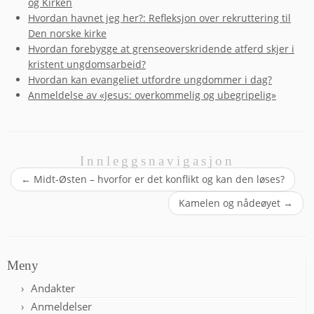
og Kirken
Hvordan havnet jeg her?: Refleksjon over rekruttering til
Den norske kirke
Hvordan forebygge at grenseoverskridende atferd skjer i
kristent ungdomsarbeid?
Hvordan kan evangeliet utfordre ungdommer i dag?
Anmeldelse av «Jesus: overkommelig og ubegripelig»
Innleggsnavigasjon
←
Midt-Østen – hvorfor er det konflikt og kan den løses?
Kamelen og nådeøyet
→
Meny
Andakter
Anmeldelser