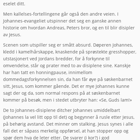
eselet ditt.
Men kallelses-fortellingene går også den andre veien. I
Johannes-evangeliet utspinner det seg en ganske annen
historie om hvordan Andreas, Peters bror, og en til blir disipler
av Jesus.
Scenen som utspiller seg er smått absurd. Døperen Johannes,
kledd i kamelhårskappe, knaskende på sprøstekte gresshopper,
utstasjonert ved Jordans bredder, for å forkynne til
omvendelse, står og prater med to av disiplene sine. Kanskje
har han tatt en honningpause, innimellom
dommedagsforkynnelsen sin, da han får øye på søskenbarnet
sitt, Jesus, som kommer gående. Det er mye Johannes kunne
sagt der og da, som normal respons på at søskenbarnet
kommer på besøk, men i stedet utbryter han: «Se, Guds lam!»
De to Johannes-disiplene ditcher Johannes umiddelbart
(Johannes la vel litt opp til det) og begynner å rusle etter Jesus,
på behørig avstand. Det minner om stalking. Jesus synes i alle
fall det er såpass merkelig oppførsel, at han stopper opp og
spør dem hva de leter etter. De svarer (i kor?) i god