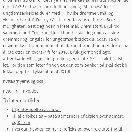
drømmer du om for det nye året? Hvilke mål har du? Hvor er du
om et år? En ting er sånn helt personlig. Men også for
ungdomsarbeidet du er med i – hvilke drømmer, mål og
visjoner har du? Det nye året er enda ganske ferskt. Bruk
muligheten. Sett deg noen hårete mål. Drøm stort. Bruk tid
sammen med Gud, kanskje vil han hviske deg noen av sine
drømmer og lengsler for ungdomsarbeidet du leder. Ta en
drømmekveld sammen med medarbeiderne dine med fokus på
å lete etter en overskrift for 2010. Bruk gjerne vedlagte
arbeidsark. Eller gjør det på din egen måte. Skriv, søk, les, lytt,
let. For den som leter finner, og den som banker på skal det bli
lukket opp for! Lykke til med 2010!
nyttaarnyemulig.pdf
nytt___r___nye.doc
Relaterte artikler
Ukjente/udelte ressurser
Til alle folkeslag – også gamerne: Refleksjon over gamere
og Kirken
Hvordan havnet jeg her?: Refleksjon over rekruttering til