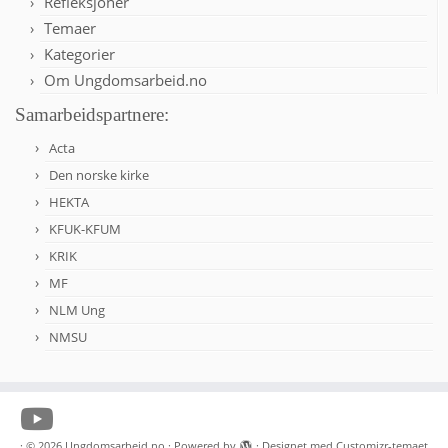
Refleksjoner
Temaer
Kategorier
Om Ungdomsarbeid.no
Samarbeidspartnere:
Acta
Den norske kirke
HEKTA
KFUK-KFUM
KRIK
MF
NLM Ung
NMSU
·
© 2026
Ungdomsarbeid.no
·
Powered by
·
Designet med
Customizr-temaet